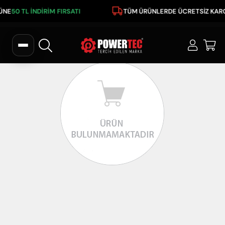
RÜNE
50 TL İNDİRİM FIRSATI
TÜM ÜRÜNLERDE ÜCRETSİZ KAR