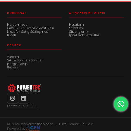
KURUMSAL
ALIŞVERIŞ BILGILERI
Hakkımızda
Hesabım
Gizlilik & Güvenlik Politikası
Sepetim
Mesafeli Satış Sözleşmesi
Siparişlerim
KVKK
İptal İade Koşulları
DESTEK
Yardım
Sıkça Sorulan Sorular
Kargo Takip
İletişim
powertec.com.tr →
© 2026 powertecshop.com — Tüm Hakları Saklıdır.
Powered by