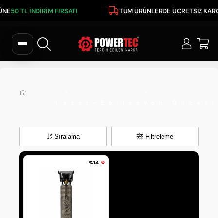
ÜNE
50 TL İNDİRİM FIRSATI
TÜM ÜRÜNLERDE ÜCRETSİZ KAR
Sıralama
Filtreleme
%14