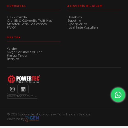
KURUMSAL
ALIŞVERIŞ BILGILERI
Hakkımızda
Hesabım
Gizlilik & Güvenlik Politikası
Sepetim
Mesafeli Satış Sözleşmesi
Siparişlerim
KVKK
İptal İade Koşulları
DESTEK
Yardım
Sıkça Sorulan Sorular
Kargo Takip
İletişim
powertec.com.tr →
© 2026 powertecshop.com — Tüm Hakları Saklıdır.
Powered by