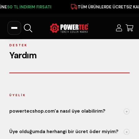
ÜNE
50 TL İNDİRİM FIRSATI
TÜM ÜRÜNLERDE ÜCRETSİZ K
DESTEK
Yardım
ÜYELIK
powertecshop.com'a nasıl üye olabilirim?
+
Üye olduğumda herhangi bir ücret öder miyim?
+