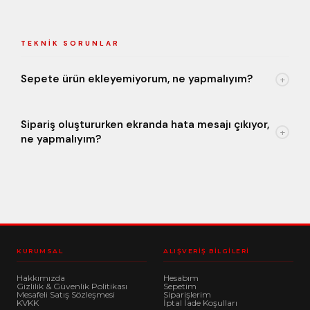
TEKNIK SORUNLAR
Sepete ürün ekleyemiyorum, ne yapmalıyım?
+
Sipariş oluştururken ekranda hata mesajı çıkıyor,
+
ne yapmalıyım?
KURUMSAL
ALIŞVERIŞ BILGILERI
Hakkımızda
Hesabım
Gizlilik & Güvenlik Politikası
Sepetim
Mesafeli Satış Sözleşmesi
Siparişlerim
KVKK
İptal İade Koşulları