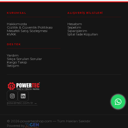
KURUMSAL
ALIŞVERIŞ BILGILERI
Hakkımızda
Hesabım
Gizlilik & Güvenlik Politikası
Sepetim
Mesafeli Satış Sözleşmesi
Siparişlerim
KVKK
İptal İade Koşulları
DESTEK
Yardım
Sıkça Sorulan Sorular
Kargo Takip
İletişim
powertec.com.tr →
© 2026 powertecshop.com — Tüm Hakları Saklıdır.
Powered by