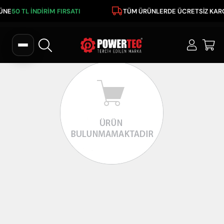
RÜNE
50 TL İNDİRİM FIRSATI
TÜM ÜRÜNLERDE ÜCRETSİZ KAR