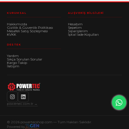
KURUMSAL
ALIŞVERIŞ BILGILERI
Hakkımızda
Hesabım
Gizlilik & Güvenlik Politikası
Sepetim
Mesafeli Satış Sözleşmesi
Siparişlerim
KVKK
İptal İade Koşulları
DESTEK
Yardım
Sıkça Sorulan Sorular
Kargo Takip
İletişim
powertec.com.tr →
© 2026 powertecshop.com — Tüm Hakları Saklıdır.
Powered by