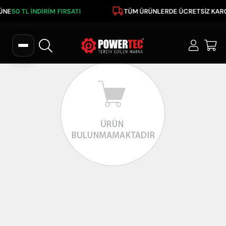
RÜNE
50 TL İNDİRİM FIRSATI
TÜM ÜRÜNLERDE ÜCRETSİZ KAR