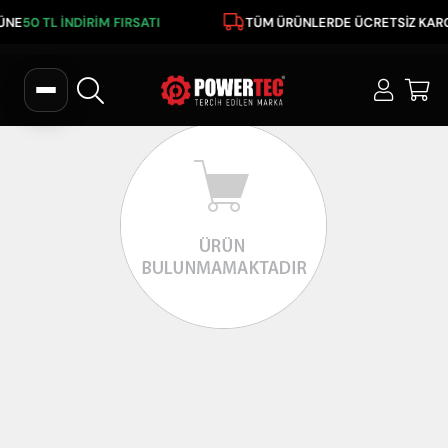
RÜNE
50 TL İNDİRİM FIRSATI
TÜM ÜRÜNLERDE ÜCRETSİZ KAR