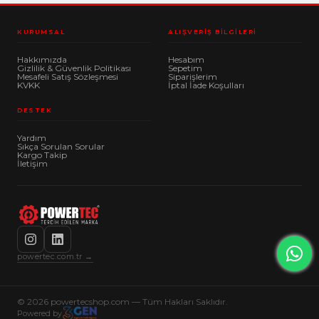
KURUMSAL
ALIŞVERIŞ BILGILERI
Hakkımızda
Hesabım
Gizlilik & Güvenlik Politikası
Sepetim
Mesafeli Satış Sözleşmesi
Siparişlerim
KVKK
İptal İade Koşulları
DESTEK
Yardım
Sıkça Sorulan Sorular
Kargo Takip
İletişim
powertec.com.tr →
© 2026 powertecshop.com — Tüm Hakları Saklıdır.
Powered by