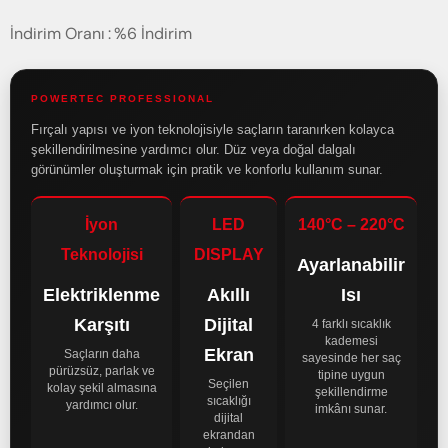
İndirim Oranı
:
%
6
İndirim
POWERTEC PROFESSIONAL
Fırçalı yapısı ve iyon teknolojisiyle saçların taranırken kolayca
şekillendirilmesine yardımcı olur. Düz veya doğal dalgalı
görünümler oluşturmak için pratik ve konforlu kullanım sunar.
İyon
LED
140°C – 220°C
Teknolojisi
DISPLAY
Ayarlanabilir
Elektriklenme
Akıllı
Isı
Karşıtı
Dijital
4 farklı sıcaklık
kademesi
Ekran
Saçların daha
sayesinde her saç
pürüzsüz, parlak ve
tipine uygun
Seçilen
kolay şekil almasına
şekillendirme
sıcaklığı
yardımcı olur.
imkânı sunar.
dijital
ekrandan