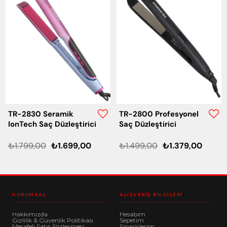
TR-2830 Seramik
TR-2800 Profesyonel
IonTech Saç Düzleştirici
Saç Düzleştirici
₺1.799,00
₺1.699,00
₺1.499,00
₺1.379,00
KURUMSAL
ALIŞVERIŞ BILGILERI
Hakkımızda
Hesabım
Gizlilik & Güvenlik Politikası
Sepetim
Mesafeli Satış Sözleşmesi
Siparişlerim