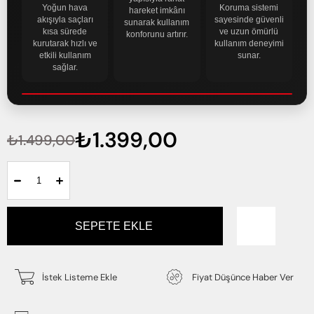
Yoğun hava
Koruma sistemi
hareket imkânı
akışıyla saçları
sayesinde güvenli
sunarak kullanım
kısa sürede
ve uzun ömürlü
konforunu artırır.
kurutarak hızlı ve
kullanım deneyimi
etkili kullanım
sunar.
sağlar.
₺1.399,00
₺1.499,00
İstek Listeme Ekle
Fiyat Düşünce Haber Ver