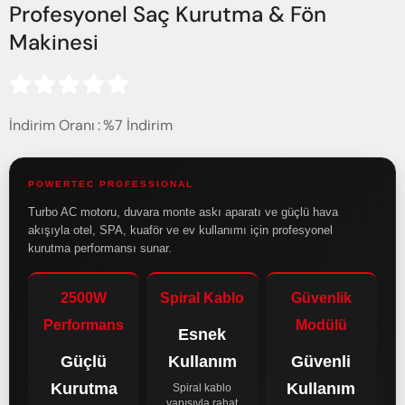
Profesyonel Saç Kurutma & Fön
Makinesi
İndirim Oranı
:
%
7
İndirim
POWERTEC PROFESSIONAL
Turbo AC motoru, duvara monte askı aparatı ve güçlü hava
akışıyla otel, SPA, kuaför ve ev kullanımı için profesyonel
kurutma performansı sunar.
2500W
Spiral Kablo
Güvenlik
Performans
Modülü
Esnek
Güçlü
Kullanım
Güvenli
Kurutma
Kullanım
Spiral kablo
yapısıyla rahat