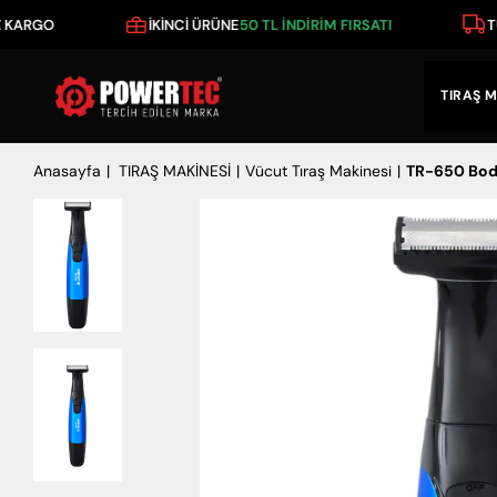
RGO
İKİNCİ ÜRÜNE
50 TL İNDİRİM FIRSATI
TÜM 
TIRAŞ M
Anasayfa
TIRAŞ MAKİNESİ
Vücut Tıraş Makinesi
TR-650 Body