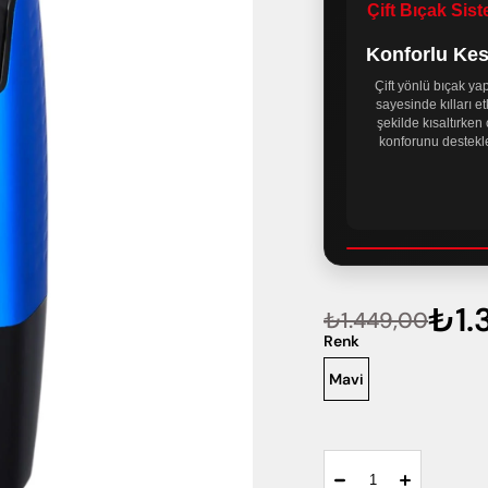
Çift Bıçak Sist
Konforlu Ke
Çift yönlü bıçak yap
sayesinde kılları etk
şekilde kısaltırken c
konforunu destekle
₺1.
₺1.449,00
Renk
Mavi