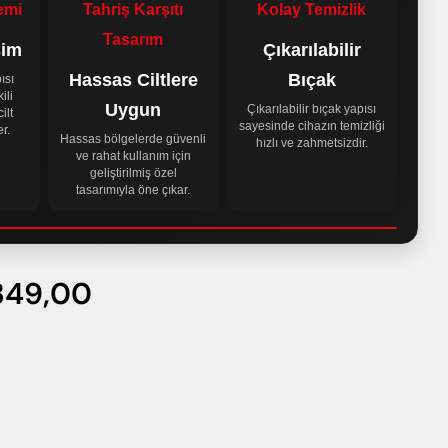
emi
Tahriş Karşıtı
Kolay Temizlik
Tasarım
sim
Çıkarılabilir
Hassas Ciltlere
Bıçak
ısı
ili
Uygun
Çıkarılabilir bıçak yapısı
ilt
sayesinde cihazın temizliği
r.
Hassas bölgelerde güvenli
hızlı ve zahmetsizdir.
ve rahat kullanım için
geliştirilmiş özel
tasarımıyla öne çıkar.
349,00