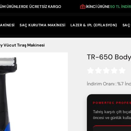
ÜRÜNLERDE ÜCRETSİZ KARGO
İKİNCİ ÜRÜNE
50 TL İNDİRİM F
AKİNESİ
SAÇ KURUTMA MAKİNESİ
LAZER & IPL (EPİLASYON)
SAÇ 
 Vücut Tıraş Makinesi
TR-650 Body 
İndirim Oranı
:
%
7
İnd
POWERTEC PROFE
Tahriş karşıtı çift bı
öncesi ve günlük kulla