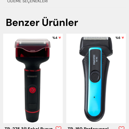
ÖDEME SEÇENEKLERI
Benzer Ürünler
%4
%6
TR-275 3/1 Sakal Burun
TR-150 Profesyonel