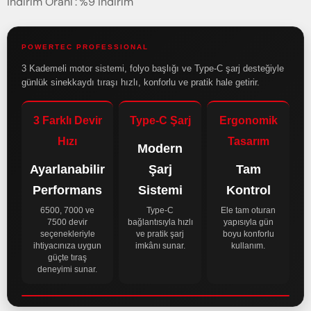
İndirim Oranı
:
%
9
İndirim
POWERTEC PROFESSIONAL
3 Kademeli motor sistemi, folyo başlığı ve Type-C şarj desteğiyle
günlük sinekkaydı tıraşı hızlı, konforlu ve pratik hale getirir.
3 Farklı Devir
Type-C Şarj
Ergonomik
Hızı
Tasarım
Modern
Ayarlanabilir
Şarj
Tam
Performans
Sistemi
Kontrol
6500, 7000 ve
Type-C
Ele tam oturan
7500 devir
bağlantısıyla hızlı
yapısıyla gün
seçenekleriyle
ve pratik şarj
boyu konforlu
ihtiyacınıza uygun
imkânı sunar.
kullanım.
güçte tıraş
deneyimi sunar.