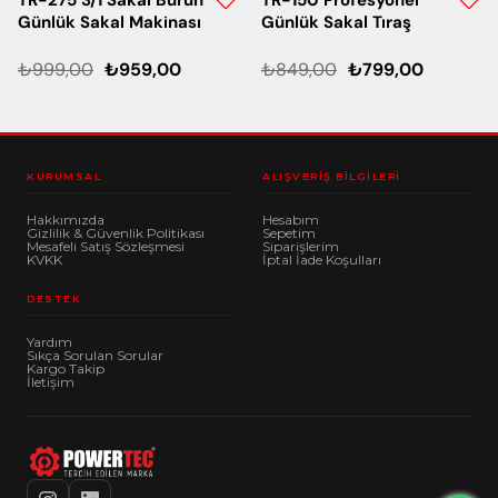
Günlük Sakal Makinası
Günlük Sakal Tıraş
Makinesi
₺999,00
₺959,00
₺849,00
₺799,00
KURUMSAL
ALIŞVERIŞ BILGILERI
Hakkımızda
Hesabım
Gizlilik & Güvenlik Politikası
Sepetim
Mesafeli Satış Sözleşmesi
Siparişlerim
KVKK
İptal İade Koşulları
DESTEK
Yardım
Sıkça Sorulan Sorular
Kargo Takip
İletişim