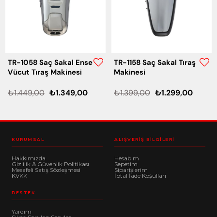
TR-1058 Saç Sakal Ense
TR-1158 Saç Sakal Tıraş
Vücut Tıraş Makinesi
Makinesi
₺1.449,00
₺1.349,00
₺1.399,00
₺1.299,00
KURUMSAL
ALIŞVERIŞ BILGILERI
Hakkımızda
Hesabım
Gizlilik & Güvenlik Politikası
Sepetim
Mesafeli Satış Sözleşmesi
Siparişlerim
KVKK
İptal İade Koşulları
DESTEK
Yardım