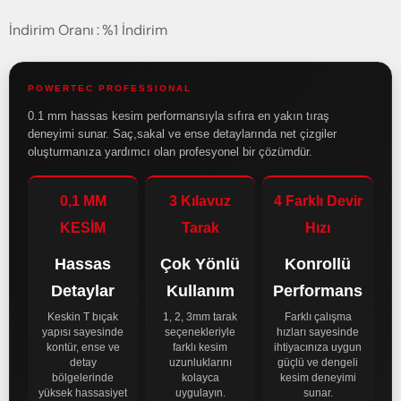
İndirim Oranı
:
%
1
İndirim
POWERTEC PROFESSIONAL
0.1 mm hassas kesim performansıyla sıfıra en yakın tıraş
deneyimi sunar. Saç,sakal ve ense detaylarında net çizgiler
oluşturmanıza yardımcı olan profesyonel bir çözümdür.
0,1 MM
3 Kılavuz
4 Farklı Devir
KESİM
Tarak
Hızı
Hassas
Çok Yönlü
Konrollü
Detaylar
Kullanım
Performans
Keskin T bıçak
1, 2, 3mm tarak
Farklı çalışma
yapısı sayesinde
seçenekleriyle
hızları sayesinde
kontür, ense ve
farklı kesim
ihtiyacınıza uygun
detay
uzunluklarını
güçlü ve dengeli
bölgelerinde
kolayca
kesim deneyimi
yüksek hassasiyet
uygulayın.
sunar.