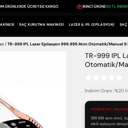
RÜNLERDE ÜCRETSİZ KARGO
İKİNCİ ÜRÜNE
50 TL İNDİRİM F
AKİNESİ
SAÇ KURUTMA MAKİNESİ
LAZER & IPL (EPİLASYON)
SAÇ 
azı
TR-999 IPL Lazer Epilasyon 999.999 Atım Otomatik/Manuel 9
TR-999 IPL L
Otomatik/Ma
İndirim Oranı
:
%
20
İ
POWERTEC PROFE
999.999 atım ömrü, buz
etkili epilasyon deney