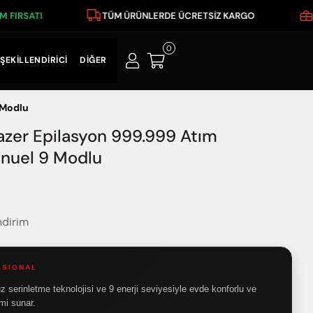
IRSATI
TÜM ÜRÜNLERDE ÜCRETSİZ KARGO
İKİ
0
ŞEKİLLENDİRİCİ
DİĞER
 Modlu
azer Epilasyon 999.999 Atım
nuel 9 Modlu
ndirim
SSIONAL
 serinletme teknolojisi ve 9 enerji seviyesiyle evde konforlu ve
imi sunar.