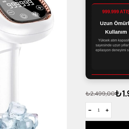
999.999 ATI
Uzun Ömür
Kullanım
Yüksek atım kapasi
sayesinde uzun yıllar 
epilasyon deneyimi s
₺1.
₺2.499,00