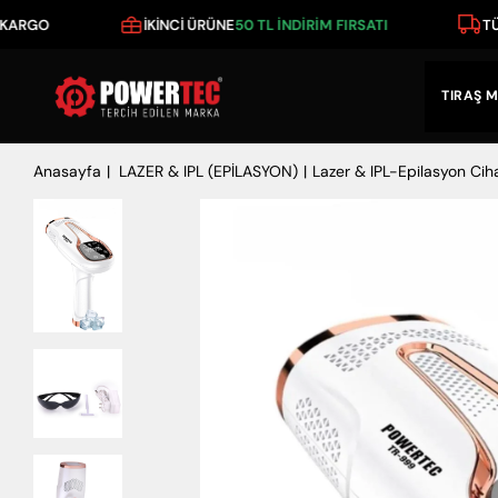
RGO
İKİNCİ ÜRÜNE
50 TL İNDİRİM FIRSATI
TÜM Ü
TIRAŞ M
Anasayfa
LAZER & IPL (EPİLASYON)
Lazer & IPL-Epilasyon Cih