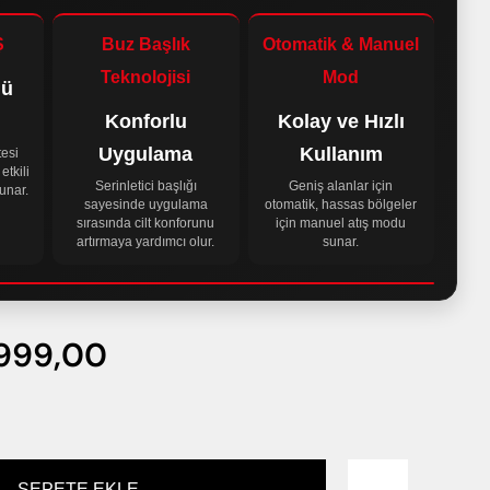
Ş
Buz Başlık
Otomatik & Manuel
Teknolojisi
Mod
lü
Konforlu
Kolay ve Hızlı
Uygulama
Kullanım
tesi
etkili
Serinletici başlığı
Geniş alanlar için
unar.
sayesinde uygulama
otomatik, hassas bölgeler
sırasında cilt konforunu
için manuel atış modu
artırmaya yardımcı olur.
sunar.
999,00